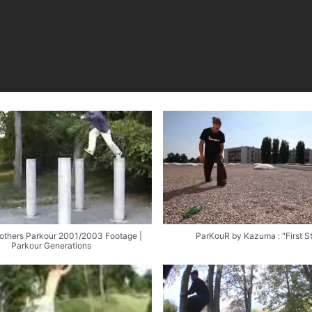
rothers Parkour 2001/2003 Footage |
ParKouR by Kazuma : "First St
Parkour Generations