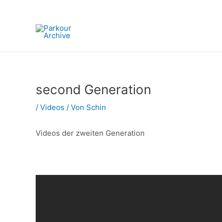
Zum
Post
Inhalt
navigation
springen
second Generation
/
Videos
/ Von
Schin
Videos der zweiten Generation