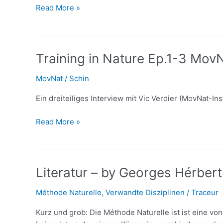
Read More »
Training
Training in Nature Ep.1-3 Mov
in
MovNat
/
Schin
Nature
Ep.1-
Ein dreiteiliges Interview mit Vic Verdier (MovNat-In
3
MovNat
Read More »
Literatur
Literatur – by Georges Hérbert
–
Méthode Naturelle
,
Verwandte Disziplinen
/
Traceur
by
Georges
Kurz und grob: Die Méthode Naturelle ist ist eine vo
Hérbert