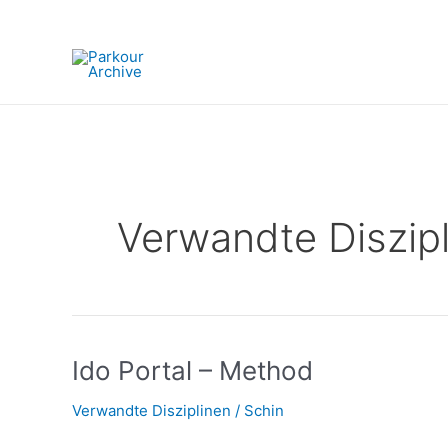
Zum
Inhalt
springen
Verwandte Diszip
Ido
Ido Portal – Method
Portal
Verwandte Disziplinen
/
Schin
–
Method