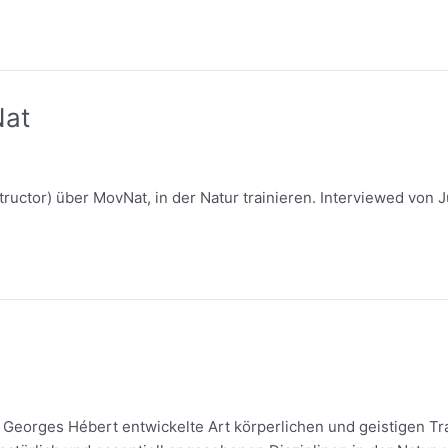
Nat
structor) über MovNat, in der Natur trainieren. Interviewed von J
n Georges Hébert entwickelte Art körperlichen und geistigen Tr