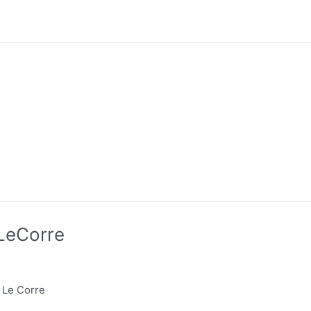
LeCorre
 Le Corre