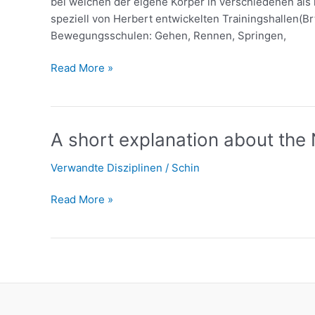
bei welchen der eigene Körper in verschiedenen als 
speziell von Herbert entwickelten Trainingshallen(BrtJ
Bewegungsschulen: Gehen, Rennen, Springen,
Read More »
A
A short explanation about the
short
Verwandte Disziplinen
/
Schin
explanation
about
Read More »
the
Natural
Method