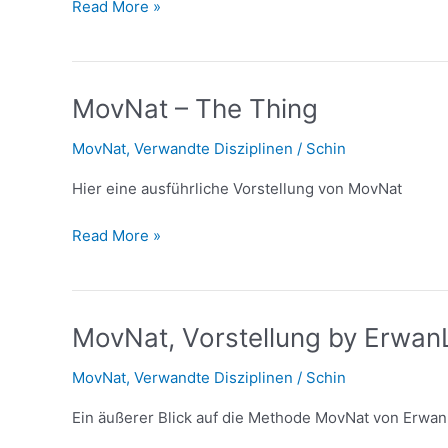
Read More »
MovNat
MovNat – The Thing
–
MovNat
,
Verwandte Disziplinen
/
Schin
The
Thing
Hier eine ausführliche Vorstellung von MovNat
Read More »
MovNat,
MovNat, Vorstellung by Erwan
Vorstellung
MovNat
,
Verwandte Disziplinen
/
Schin
by
ErwanLeCorre
Ein äußerer Blick auf die Methode MovNat von Erwan