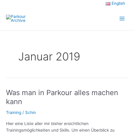
Zum
English
Inhalt
Main
springen
Men
Januar 2019
Was man in Parkour alles machen
Was
man
kann
in
Parkour
Training
/
Schin
alles
Hier eine Liste aller mir bisher ersichtlichen
machen
Trainingsmöglichkeiten und Skills. Um einen Überblick zu
kann